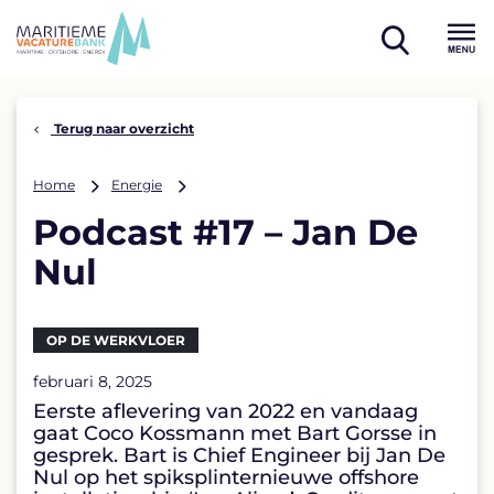
Skip
to
open
content
Menu
search
Terug naar overzicht
Podcast
Home
Energie
#17
Podcast #17 – Jan De
–
Jan
Nul
De
Nul
OP DE WERKVLOER
februari 8, 2025
Eerste aflevering van 2022 en vandaag
gaat Coco Kossmann met Bart Gorsse in
gesprek. Bart is Chief Engineer bij Jan De
Nul op het spiksplinternieuwe offshore