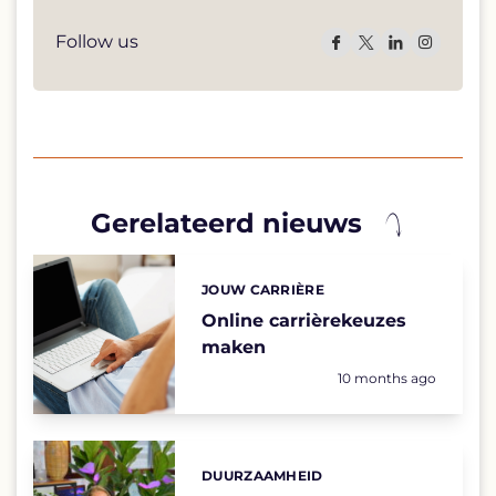
Follow us
Gerelateerd nieuws
List
of
highlighted
JOUW CARRIÈRE
Categories:
news
articles
Online carrièrekeuzes
maken
Geplaatst op:
10 months ago
DUURZAAMHEID
Categories: