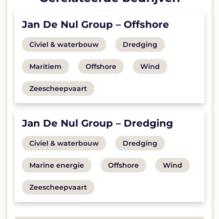
List
of
related
Jan De Nul Group – Offshore
companies
View
View
Civiel & waterbouw
Dredging
post
post
View
View
View
Maritiem
Offshore
Wind
category:
category:
post
post
post
View
Zeescheepvaart
category:
category:
category:
post
category:
Jan De Nul Group – Dredging
View
View
Civiel & waterbouw
Dredging
post
post
View
View
View
Marine energie
Offshore
Wind
category:
category:
post
post
post
View
Zeescheepvaart
category:
category:
category:
post
category: