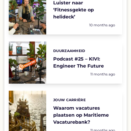
Luister naar
‘Fitnessgekte op
helideck’
Geplaatst op:
10 months ago
DUURZAAMHEID
Categories:
Podcast #25 – KIVI:
Engineer The Future
Geplaatst op:
11 months ago
JOUW CARRIÈRE
Categories:
Waarom vacatures
plaatsen op Maritieme
Vacaturebank?
Geplaatst op:
11 months ago