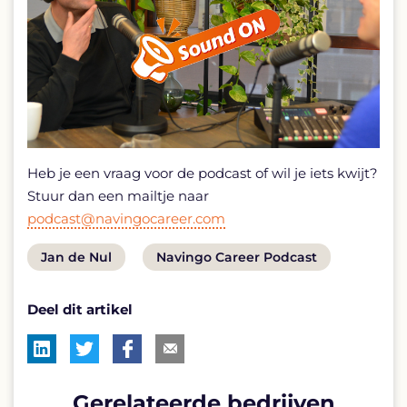
Heb je een vraag voor de podcast of wil je iets kwijt?
Stuur dan een mailtje naar
podcast@navingocareer.com
View
View
Jan de Nul
Navingo Career Podcast
post
post
Deel dit artikel
tag:
tag:
Gerelateerde bedrijven