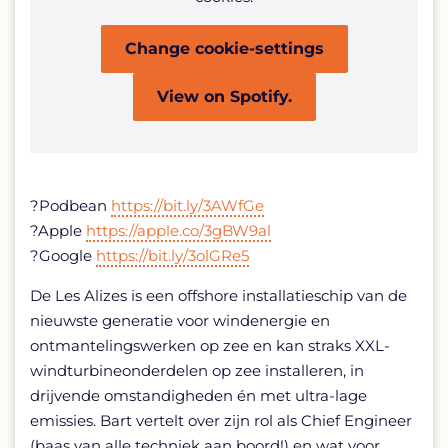
Change cookie-settings
View on Spotify.
?Podbean
https://bit.ly/3AWfGe
?Apple
https://apple.co/3gBW9al
?Google
https://bit.ly/3olGRe5
De Les Alizes is een offshore installatieschip van de
nieuwste generatie voor windenergie en
ontmantelingswerken op zee en kan straks XXL-
windturbineonderdelen op zee installeren, in
drijvende omstandigheden én met ultra-lage
emissies. Bart vertelt over zijn rol als Chief Engineer
(baas van alle techniek aan boord!) en wat voor