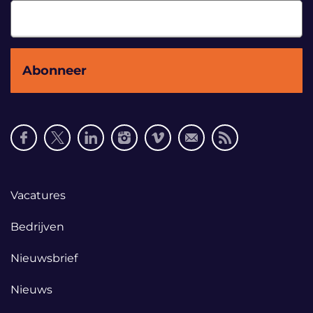
Social
media
links
Footer
Vacatures
links
Bedrijven
Nieuwsbrief
Nieuws