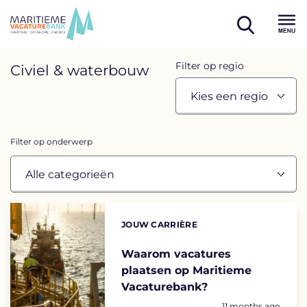
Skip
to
open
content
Menu
search
Overview
Filter op regio
Civiel & waterbouw
page
containing
news
Filter op onderwerp
articles
List
of
JOUW CARRIÈRE
Categories:
the
highlighted
Waarom vacatures
plaatsen op Maritieme
articles
Vacaturebank?
Geplaatst op:
11 months ago