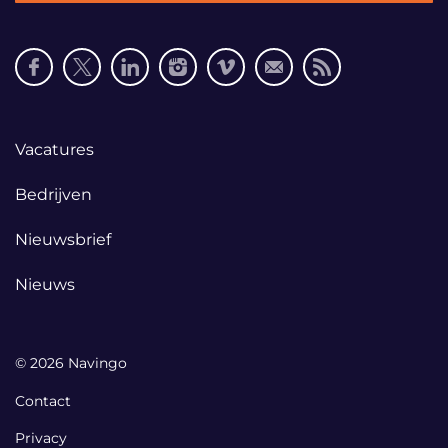
Social
media
links
Footer
Vacatures
links
Bedrijven
Nieuwsbrief
Nieuws
© 2026 Navingo
Contact
Privacy