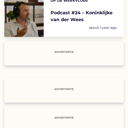
OP DE WERKVLOER
Categories:
Podcast #24 – Koninklijke
van der Wees
Geplaatst op:
about 1 year ago
ADVERTENTIE
ADVERTENTIE
ADVERTENTIE