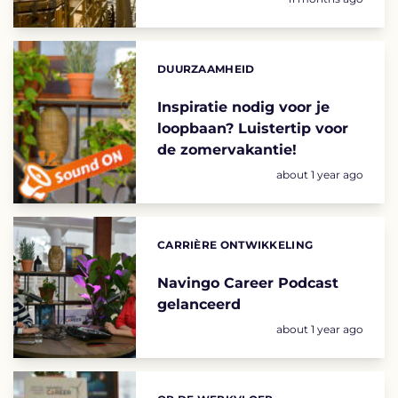
DUURZAAMHEID
Categories:
Inspiratie nodig voor je
loopbaan? Luistertip voor
de zomervakantie!
Geplaatst op:
about 1 year ago
CARRIÈRE ONTWIKKELING
Categories:
Navingo Career Podcast
gelanceerd
Geplaatst op:
about 1 year ago