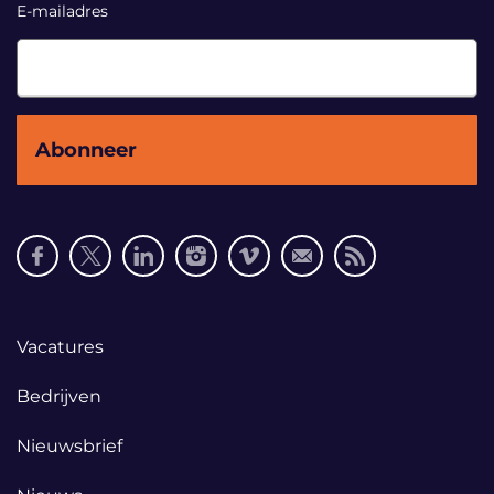
E-mailadres
Social
media
links
Footer
Vacatures
links
Bedrijven
Nieuwsbrief