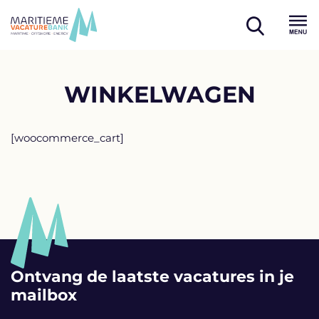
Skip
to
open
content
Menu
search
WINKELWAGEN
Winkelwagen
[woocommerce_cart]
Ontvang de laatste vacatures in je
mailbox