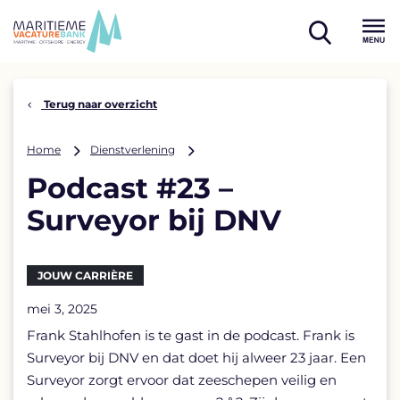
Skip
to
open
content
Menu
search
Terug naar overzicht
Podcast
Home
Dienstverlening
#23
Podcast #23 –
–
Surveyor
Surveyor bij DNV
bij
DNV
JOUW CARRIÈRE
mei 3, 2025
Frank Stahlhofen is te gast in de podcast. Frank is
Surveyor bij DNV en dat doet hij alweer 23 jaar. Een
Surveyor zorgt ervoor dat zeeschepen veilig en