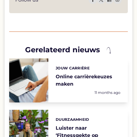
Gerelateerd nieuws
List
of
highlighted
JOUW CARRIÈRE
Categories:
news
articles
Online carrièrekeuzes
maken
Geplaatst op:
11 months ago
DUURZAAMHEID
Categories:
Luister naar
‘Fitnessgekte op