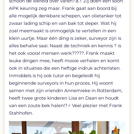
schoon de wereld over varen?⚓?. Zij doen een soort
APK keuring zeg maar. Frank gaat aan boord bij
alle mogelijk denkbare schepen, van olietanker tot
zwaar lading schip en van bak tot sleper. Wat hij
zoal meemaakt is onmogelijk te vertellen in een
klein uurtje. Maar één ding is zeker, surveyor zijn is
alles behalve saai. Naast de techniek en kennis ? is
het ook vooral mensen werk??‍?‍??. Frank maakt
leuke dingen mee, heeft mooie verhalen en komt
ook in situaties die een heftige indruk achterlaten.
Inmiddels is hij ook tutor en begeleidt hij
beginnende surveyors in hun proces. Hij woont
samen met zijn vriendin Annemieke in Rotterdam,
heeft twee grote kinderen Lisa en Daan en houdt
van een zoute bek halen!?‍♂️ Veel plezier met Frank
Stahhofen.