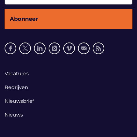
Social
media
links
Footer
Vacatures
links
Bedrijven
Nieuwsbrief
Nieuws