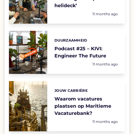
helideck’
Geplaatst op:
11 months ago
DUURZAAMHEID
Categories:
Podcast #25 – KIVI:
Engineer The Future
Geplaatst op:
11 months ago
JOUW CARRIÈRE
Categories:
Waarom vacatures
plaatsen op Maritieme
Vacaturebank?
Geplaatst op:
11 months ago