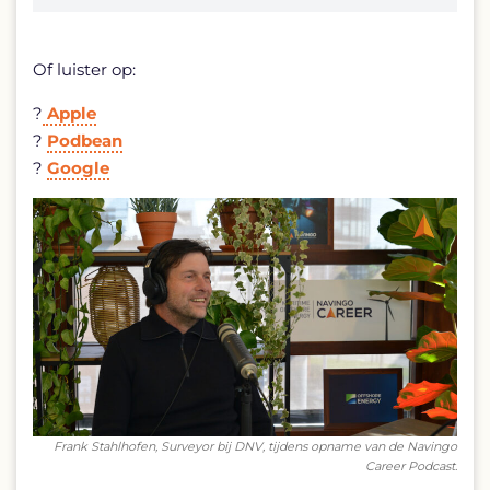
Of luister op:
?
Apple
?
Podbean
?
Google
Frank Stahlhofen, Surveyor bij DNV, tijdens opname van de Navingo
Career Podcast.