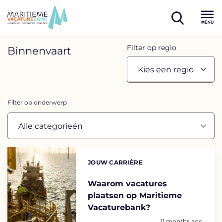
Skip
to
open
content
Menu
search
Overview
Filter op regio
Binnenvaart
page
containing
news
Filter op onderwerp
articles
List
of
JOUW CARRIÈRE
Categories:
the
highlighted
Waarom vacatures
plaatsen op Maritieme
articles
Vacaturebank?
Geplaatst op:
11 months ago