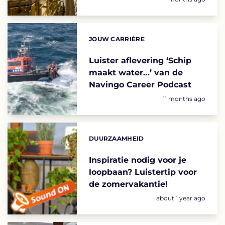
JOUW CARRIÈRE
Categories:
Luister aflevering ‘Schip
maakt water…’ van de
Navingo Career Podcast
Geplaatst op:
11 months ago
DUURZAAMHEID
Categories:
Inspiratie nodig voor je
loopbaan? Luistertip voor
de zomervakantie!
Geplaatst op:
about 1 year ago