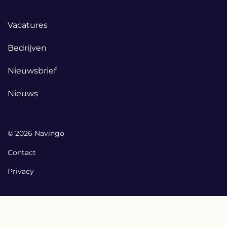
links
Footer
Vacatures
links
Bedrijven
Nieuwsbrief
Nieuws
© 2026 Navingo
Contact
Privacy