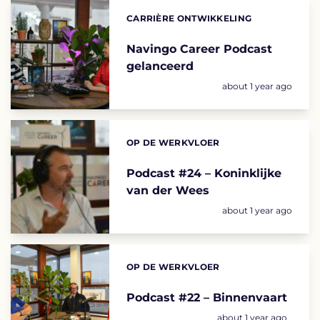
CARRIÈRE ONTWIKKELING
Categories:
Navingo Career Podcast
gelanceerd
Geplaatst op:
about 1 year ago
OP DE WERKVLOER
Categories:
Podcast #24 – Koninklijke
van der Wees
Geplaatst op:
about 1 year ago
OP DE WERKVLOER
Categories:
Podcast #22 – Binnenvaart
Geplaatst op:
about 1 year ago